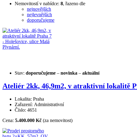
Nemovitostí v nabídce:
8
, řazeno dle
nejnovějších
nejlevnějších
doporučujeme
Stav:
doporučujeme
–
novinka
–
aktuální
Ateliér 2kk, 46,9m2, v atraktivní lokalitě 
Lokalita: Praha
Zařazení: Administrativní
Číslo: 4651
Cena:
5.400.000 Kč
(za nemovitost)