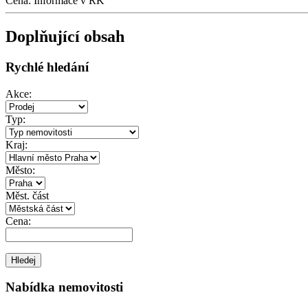
Cena:
Informace v RK
Doplňující obsah
Rychlé hledání
Akce:
Typ:
Kraj:
Město:
Měst. část
Cena:
Nabídka nemovitosti