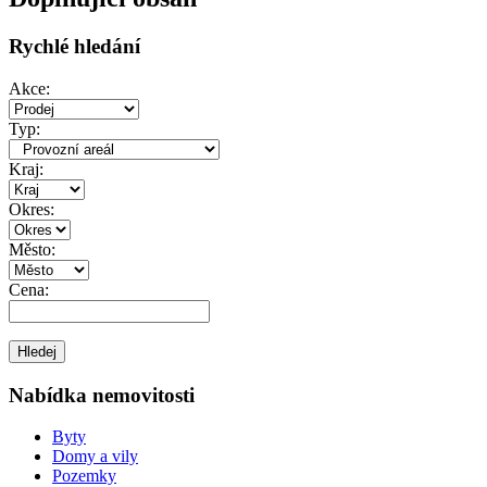
Rychlé hledání
Akce:
Typ:
Kraj:
Okres:
Město:
Cena:
Nabídka nemovitosti
Byty
Domy a vily
Pozemky