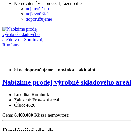
Nemovitostí v nabídce:
1
, řazeno dle
nejnovějších
nejlevnějších
doporučujeme
Stav:
doporučujeme
–
novinka
–
aktuální
Nabízíme prodej výrobně skladového areál
Lokalita: Rumburk
Zařazení: Provozní areál
Číslo: 4626
Cena:
6.400.000 Kč
(za nemovitost)
Doplňující obsah