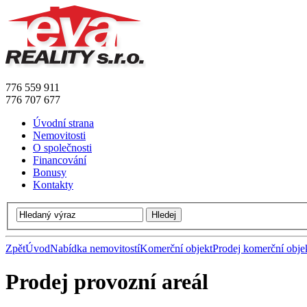
776 559 911
776 707 677
Úvodní strana
Nemovitosti
O společnosti
Financování
Bonusy
Kontakty
Zpět
Úvod
Nabídka nemovitostí
Komerční objekt
Prodej komerční obje
Prodej provozní areál