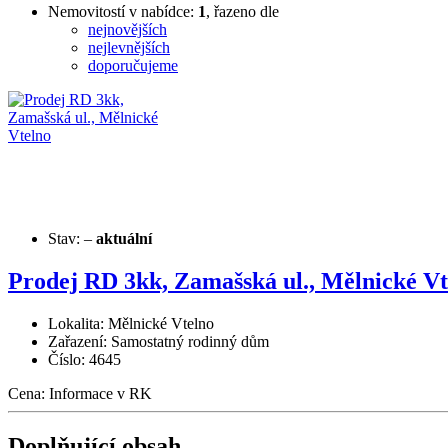
Nemovitostí v nabídce:
1
, řazeno dle
nejnovějších
nejlevnějších
doporučujeme
Stav:
–
aktuální
Prodej RD 3kk, Zamašská ul., Mělnické Vt
Lokalita: Mělnické Vtelno
Zařazení: Samostatný rodinný dům
Číslo: 4645
Cena:
Informace v RK
Doplňující obsah