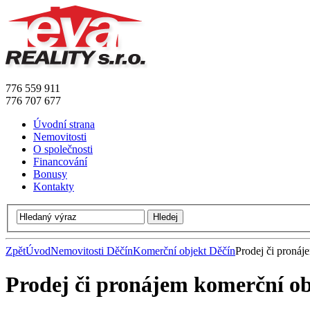
776 559 911
776 707 677
Úvodní strana
Nemovitosti
O společnosti
Financování
Bonusy
Kontakty
Zpět
Úvod
Nemovitosti Děčín
Komerční objekt Děčín
Prodej či pronáj
Prodej či pronájem komerční ob