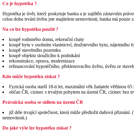
Co je hypotéka ?
Hypotéka je úvěr, který poskytuje banka a je zajištěn zástavním práv
celou dobu trvání úvěru jste majitelem nemovitosti, banka má pouze z
Na co lze hypotéku použít ?
koupě rodinného domu, rekreační chaty
koupě bytu v osobním vlastnictví, družstevního bytu, nájemního b
koupě stavebního pozemku
koupě objektu sloužícího k podnikání
rekonstrukce, oprava, modernizace
refinancování hypotéčního, překlenovacího úvěru, úvěru ze staveb
Kdo může hypotéku získat ?
Fyzická osoba starší 18-ti let, maximální věk žadatele většinou 65 
občan ČR, cizinec s trvalým pobytem na území ČR, cizinec bez t
Právnická osoba se sídlem na území ČR
již déle trvající společnost, která může předložit daňová přizná
nemovitosti.)
Do jaké výše lze hypotéku získat ?