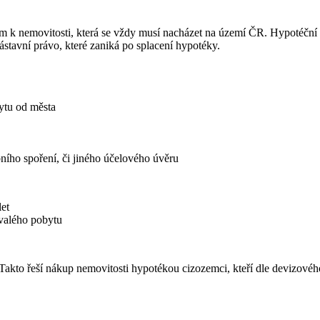
em k nemovitosti, která se vždy musí nacházet na území ČR. Hypotéční 
ástavní právo, které zaniká po splacení hypotéky.
ytu od města
ního spoření, či jiného účelového úvěru
let
rvalého pobytu
ní. (Takto řeší nákup nemovitosti hypotékou cizozemci, kteří dle deviz