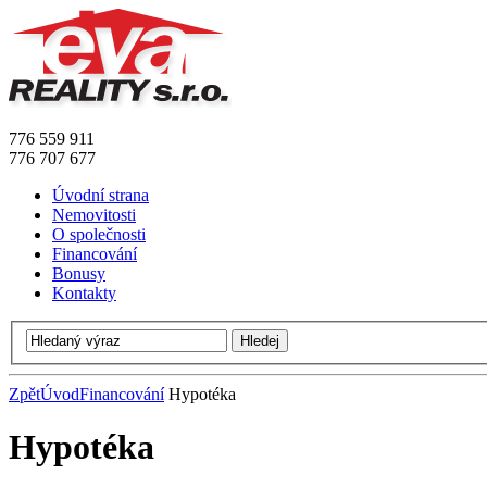
776 559 911
776 707 677
Úvodní strana
Nemovitosti
O společnosti
Financování
Bonusy
Kontakty
Zpět
Úvod
Financování
Hypotéka
Hypotéka