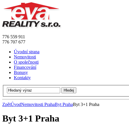
776 559 911
776 707 677
Úvodní strana
Nemovitosti
O společnosti
Financování
Bonusy
Kontakty
Zpět
Úvod
Nemovitosti Praha
Byt Praha
Byt 3+1 Praha
Byt 3+1 Praha